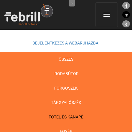
m
Toggle
navigation
e
BEJELENTKEZÉS A WEBÁRUHÁZBA!
ÖSSZES
IRODABÚTOR
FORGÓSZÉK
TÁRGYALÓSZÉK
FOTEL ÉS KANAPÉ
EGYÉB