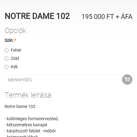
NOTRE DAME 102
195 000
FT
+ ÁFA
Opciók
Szín:
*
Fehér
Zöld
Kék
Termék leírása
Notre Dame 102
- különleges formatervezésű,
- kétszemélyes kanapé
- kárpitozott felület - műbőr
- krómozott lábak